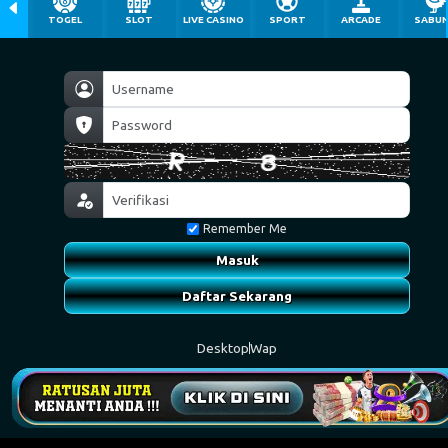
TOGEL
SLOT
LIVE CASINO
SPORT
ARCADE
SABU
Remember Me
Masuk
Daftar Sekarang
Desktop
Wap