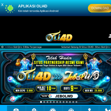
x
APLIKASI OLI4D
DOWNLOAD
Kini telah tersedia Aplikasi Android
 SItus Slot Qris 5 Ribu Terpercaya
Selamat Datang Di Situs Oli4D - SItus Slot Qris 5 Ribu