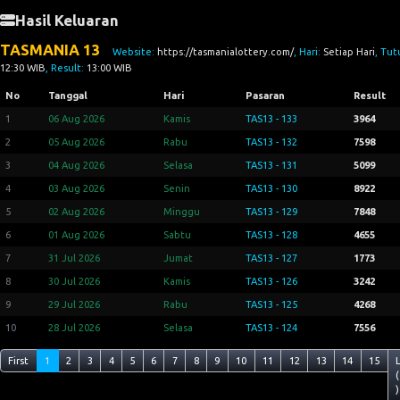
Hasil Keluaran
TASMANIA 13
Website:
https://tasmanialottery.com/
, Hari:
Setiap Hari
, Tut
12:30 WIB
, Result:
13:00 WIB
No
Tanggal
Hari
Pasaran
Result
1
06 Aug 2026
Kamis
TAS13 - 133
3964
2
05 Aug 2026
Rabu
TAS13 - 132
7598
3
04 Aug 2026
Selasa
TAS13 - 131
5099
4
03 Aug 2026
Senin
TAS13 - 130
8922
5
02 Aug 2026
Minggu
TAS13 - 129
7848
6
01 Aug 2026
Sabtu
TAS13 - 128
4655
7
31 Jul 2026
Jumat
TAS13 - 127
1773
8
30 Jul 2026
Kamis
TAS13 - 126
3242
9
29 Jul 2026
Rabu
TAS13 - 125
4268
10
28 Jul 2026
Selasa
TAS13 - 124
7556
First
1
2
3
4
5
6
7
8
9
10
11
12
13
14
15
(
)