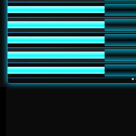
TOTOMACAU 2200
TOTO WUHAN
HK SIANG
MALAYSIA
TAIWAN