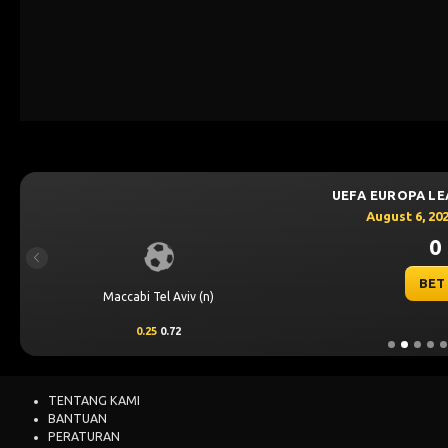
UEFA EUROPA LE
August 6, 20
0 
Previous
BET
Maccabi Tel Aviv (n)
0.25
0.72
TENTANG KAMI
BANTUAN
PERATURAN