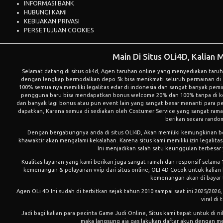
INFORMASI BANK
HUBUNGI KAMI
KEBIJAKAN PRIVASI
PERSETUJUAN COOKIES
Main Di Situs OLi4D, Kalian
Selamat datang di situs
oli4d
, Agen taruhan online yang menyediakan taruha
dengan lengkap bermodalkan depo 5k bisa menikmati seluruh permainan di si
100% semua nya memiliki legalitas edar di indonesia dan sangat banyak pemin
pengguna baru bisa mendapatkan bonus welcome 20% dan 100% tanpa di kena
dan banyak lagi bonus atau pun event lain yang sangat besar menanti para peg
dapatkan, Karena semua di sediakan oleh Costumer Service yang sangat ramah 
berikan secara random 
Dengan bergabungnya anda di situs OLI4D, Akan memiliki kemungkinan b
khawaktir akan mengalami kekalahan. Karena situs kami memiliki izin legalita
Ini menjadikan salah satu keunggulan terbesar ya
Kualitas layanan yang kami berikan juga sangat ramah dan responsif selama 
kemenangan & pelayanan vvip dari situs online, OLI 4D Cocok untuk kalian ku
kemenangan akan di bayar 
Agen
OLi 4D
Ini sudah di terbitkan sejak tahun 2010 sampai saat ini 2025/2026,
viral di 
Jadi bagi kalian para pecinta Game Judi Online, Situs kami tepat untuk di ni
maka langsung aja gas lakukan daftar akun dengan men