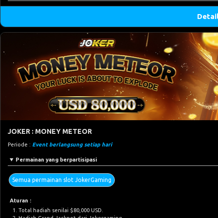
Detai
JOKER : MONEY METEOR
Periode :
Event berlangsung setiap hari
Permainan yang berpartisipasi
Semua permainan slot JokerGaming
Aturan :
Total hadiah senilai $80,000 USD.