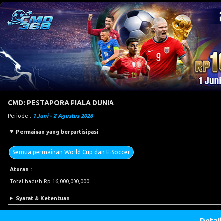
CMD: PESTAPORA PIALA DUNIA
Periode :
1 Juni - 2 Agustus 2026
Permainan yang berpartisipasi
Semua permainan World Cup dan E-Soccer
Aturan :
Total hadiah Rp 16,000,000,000.
Syarat & Ketentuan
Detai