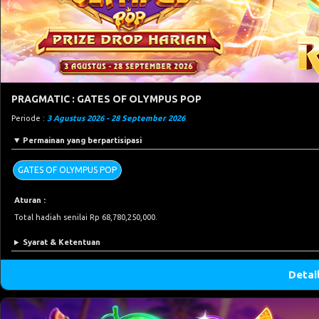
PRAGMATIC : GATES OF OLYMPUS POP
Periode :
3 Agustus 2026 - 28 September 2026
Permainan yang berpartisipasi
GATES OF OLYMPUS POP
Aturan :
Total hadiah senilai Rp 68,780,250,000.
Syarat & Ketentuan
Detai