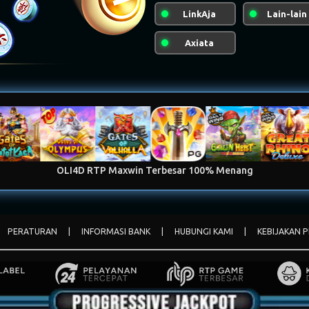
LinkAja
Lain-lain
Axiata
OLI4D RTP Maxwin Terbesar 100% Menang
PERATURAN
|
INFORMASI BANK
|
HUBUNGI KAMI
|
KEBIJAKAN P