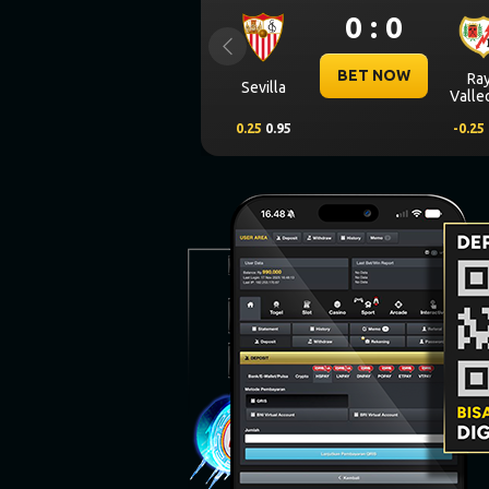
0 : 0
Previous
BET NOW
SK Sturm
Fener
Graz
-0.5
0.95
0.5
0