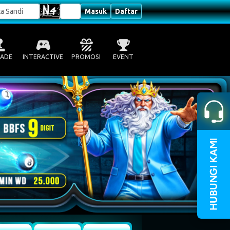
 5 Ribu Terpercaya
Masuk
Daftar
ADE
INTERACTIVE
PROMOSI
EVENT