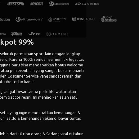
ackpot 99%
 seluruh permainan sport lain dengan lengkap
seru, Karena 100% semua nya memiliki legalitas
 pengguna baru bisa mendapatkan bonus welcome
 atau pun event lain yang sangat besar menanti
n oleh Costumer Service yang sangat ramah dan
i ribet di bo kami !
 sangat besar tanpa perlu khawaktir akan
stem pagcor resmi. Ini menjadikan salah satu
an setia yang ingin mendapatkan kemenangan &
 akun, saldo & kemenangan akan di bayar tuntas
lebih dari 10 ribu orang & Sedang viral di tahun