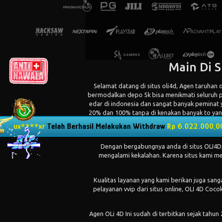
Main Di S
Selamat datang di situs
oli4d
, Agen taruhan 
bermodalkan depo 5k bisa menikmati seluruh pe
edar di indonesia dan sangat banyak peminat 
20% dan 100% tanpa di kenakan banyak to yang 
para pegguna online. Link - Link alternatif 
responsif. Jadilah 
Dengan bergabungnya anda di situs OLI4D
mengalami kekalahan. Karena situs kami memi
Kualitas layanan yang kami berikan juga san
pelayanan vvip dari situs online, OLI 4D Coco
Agen
OLi 4D
Ini sudah di terbitkan sejak tahun