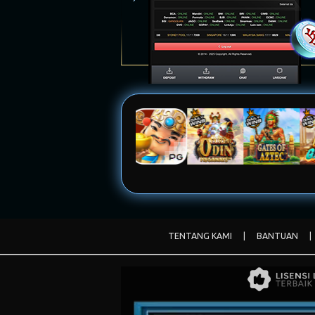
TENTANG KAMI
|
BANTUAN
|