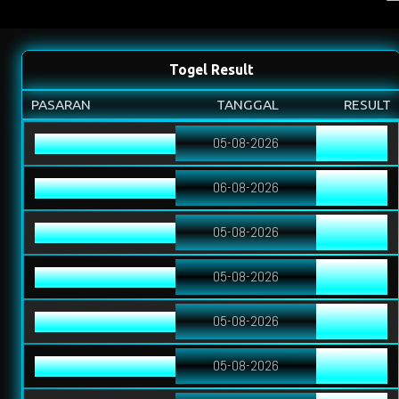
Togel Result
PASARAN
TANGGAL
RESULT
KAMBOJA
05-08-2026
TOT
0483
TASMANIA 10
06-08-2026
TOT
2366
TASMANIA 13
05-08-2026
TOT
7598
TASMANIA 16
05-08-2026
TOT
2375
LIBANON
05-08-2026
TOT
0791
YORDANIA
05-08-2026
TOT
0818