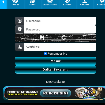
TOGEL
SLOT
LIVE CASINO
SPORT
ARCADE
SABU
Remember Me
Masuk
Daftar Sekarang
Desktop
Wap