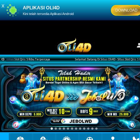
x
APLIKASI OLI4D
DOWNLOAD
Kini telah tersedia Aplikasi Android
tus Slot Qris 5 Ribu Terpercaya
Selamat Datang Di Situs Oli4D - SItus Slot Qris 5 Ribu T