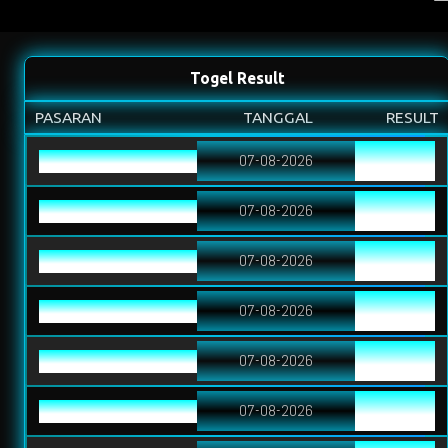
Togel Result
PASARAN
TANGGAL
RESULT
KAMBOJA
07-08-2026
8418
TASMANIA 10
07-08-2026
6840
TASMANIA 13
07-08-2026
8126
TASMANIA 16
07-08-2026
3365
LIBANON
07-08-2026
3266
YORDANIA
07-08-2026
8029