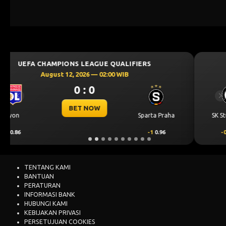
UEFA CHAMPIONS LEAGUE QUALIFIERS
August 12, 2026 — 01:30 WIB
0 : 0
Previous
Ne
BET NOW
SK Sturm Graz
Fenerbahce
-0.5
0.95
0.5
0.87
TENTANG KAMI
BANTUAN
PERATURAN
INFORMASI BANK
HUBUNGI KAMI
KEBIJAKAN PRIVASI
PERSETUJUAN COOKIES