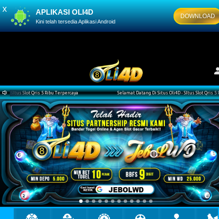
x
APLIKASI OLI4D
DOWNLOAD
Kini telah tersedia Aplikasi Android
Itus Slot Qris 5 Ribu Terpercaya
Selamat Datang Di Situs Oli4D - SItus Slot Qris 5 Ribu T