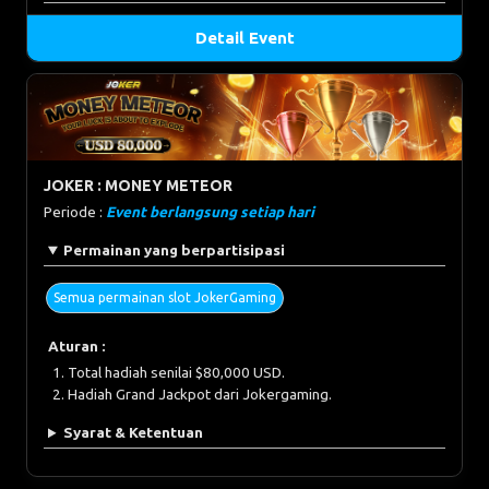
Detail Event
JOKER : MONEY METEOR
Periode :
Event berlangsung setiap hari
Permainan yang berpartisipasi
Semua permainan slot JokerGaming
Aturan :
Total hadiah senilai $80,000 USD.
Hadiah Grand Jackpot dari Jokergaming.
Syarat & Ketentuan