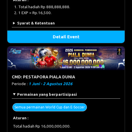
Total hadiah Rp 888,888,888.
1 EXP = Rp.16,500.
Syarat & Ketentuan
Detail Event
CMD: PESTAPORA PIALA DUNIA
Periode :
1 Juni - 2 Agustus 2026
Permainan yang berpartisipasi
Semua permainan World Cup dan E-Soccer
Aturan :
Total hadiah Rp 16,000,000,000.