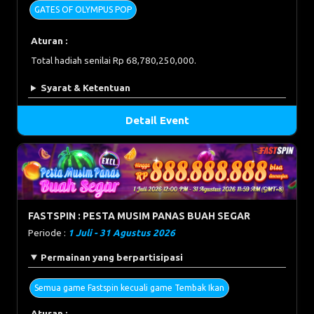
GATES OF OLYMPUS POP
Aturan :
Total hadiah senilai Rp 68,780,250,000.
Syarat & Ketentuan
Detail Event
FASTSPIN : PESTA MUSIM PANAS BUAH SEGAR
Periode :
1 Juli - 31 Agustus 2026
Permainan yang berpartisipasi
Semua game Fastspin kecuali game Tembak Ikan
Aturan :