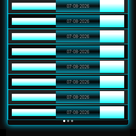
TASMANIA 13
07-08-2026
8126
TASMANIA 16
07-08-2026
3365
LIBANON
07-08-2026
3266
YORDANIA
07-08-2026
8029
CHICAGO
07-08-2026
5918
SINGAPORE
07-08-2026
7907
SYDNEY
07-08-2026
0158
HONGKONG
07-08-2026
9943