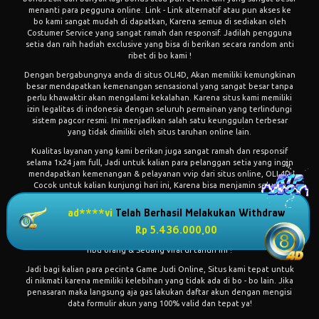
menanti para pegguna online. Link - Link alternatif atau pun akses ke
bo kami sangat mudah di dapatkan, Karena semua di sediakan oleh
Costumer Service yang sangat ramah dan responsif. Jadilah pengguna
setia dan raih hadiah exclusive yang bisa di berikan secara random anti
ribet di bo kami !
Dengan bergabungnya anda di situs OLI4D, Akan memiliki kemungkinan
besar mendapatkan kemenangan sensasional yang sangat besar tanpa
perlu khawaktir akan mengalami kekalahan. Karena situs kami memiliki
izin legalitas di indonesia dengan seluruh permainan yang terlindungi
sistem pagcor resmi. Ini menjadikan salah satu keunggulan terbesar
yang tidak dimiliki oleh situs taruhan online lain.
Kualitas layanan yang kami berikan juga sangat ramah dan responsif
selama 1x24 jam full, Jadi untuk kalian para pelanggan setia yang ingin
mendapatkan kemenangan & pelayanan vvip dari situs online, OLI 4D
Cocok untuk kalian kunjungi hari ini, Karena bisa menjamin seluruh
transaksi, data, akun, saldo & kemenangan akan di bayar tuntas dengan
tepat waktu.
ad****vi
Telah Berhasil Melakukan Withdraw
Agen
OLi 4D
Ini sudah di terbitkan sejak tahun 2010 sampai saat ini
Rp 5.436.000,00
2025/2026, Dengan rata - rata pemain yang aktif per-hari lebih dari 10
ribu orang & Sedang viral di tahun ini !
Jadi bagi kalian para pecinta Game Judi Online, Situs kami tepat untuk
di nikmati karena memiliki kelebihan yang tidak ada di bo - bo lain. Jika
penasaran maka langsung aja gas lakukan daftar akun dengan mengisi
data formulir akun yang 100% valid dan tepat ya!