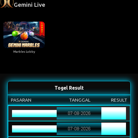
Gemini Live
Marbles Lobby
Togel Result
PASARAN
TANGGAL
RESULT
KAMBOJA
07-08-2026
8418
TASMANIA 10
07-08-2026
6840