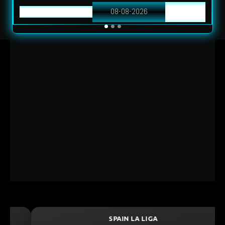
TAIWAN
08-08-2026
4329