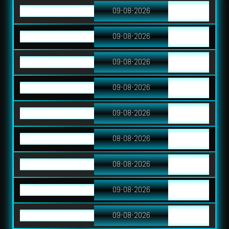
TOTOMACAU 0000
09-08-2026
5131
TOTOMACAU 1300
09-08-2026
7545
TOTOMACAU 1600
09-08-2026
0712
TOTOMACAU 1900
08-08-2026
9031
TOTOMACAU 2300
08-08-2026
1109
TOTOMACAU 2200
08-08-2026
6525
TOTO WUHAN
09-08-2026
8360
HK SIANG
09-08-2026
4008
MALAYSIA
08-08-2026
6851