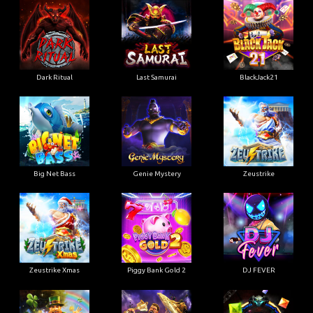
Dark Ritual
Last Samurai
BlackJack21
Big Net Bass
Genie Mystery
Zeustrike
Zeustrike Xmas
Piggy Bank Gold 2
DJ FEVER