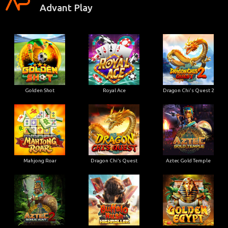
Advant Play
Golden Shot
Royal Ace
Dragon Chi's Quest 2
Mahjong Roar
Dragon Chi’s Quest
Aztec Gold Temple